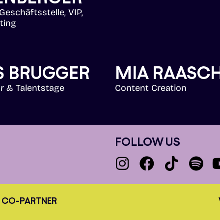
 Geschäftsstelle, VIP,
ting
S BRUGGER
MIA RAASC
ur & Talentstage
Content Creation
FOLLOW US
CO-PARTNER