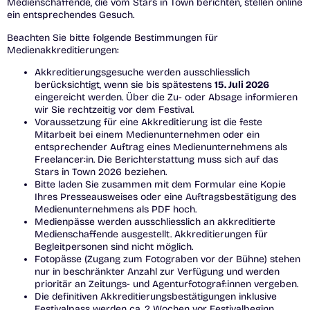
Medienschaffende, die vom Stars in Town berichten, stellen online
ein entsprechendes Gesuch.
Beachten Sie bitte folgende Bestimmungen für
Medienakkreditierungen:
Akkreditierungsgesuche werden ausschliesslich
berücksichtigt, wenn sie bis spätestens
15. Juli 2026
eingereicht werden. Über die Zu- oder Absage informieren
wir Sie rechtzeitig vor dem Festival.
Voraussetzung für eine Akkreditierung ist die feste
Mitarbeit bei einem Medienunternehmen oder ein
entsprechender Auftrag eines Medienunternehmens als
Freelancer:in. Die Berichterstattung muss sich auf das
Stars in Town 2026 beziehen.
Bitte laden Sie zusammen mit dem Formular eine Kopie
Ihres Presseausweises oder eine Auftragsbestätigung des
Medienunternehmens als PDF hoch.
Medienpässe werden ausschliesslich an akkreditierte
Medienschaffende ausgestellt. Akkreditierungen für
Begleitpersonen sind nicht möglich.
Fotopässe (Zugang zum Fotograben vor der Bühne) stehen
nur in beschränkter Anzahl zur Verfügung und werden
prioritär an Zeitungs- und Agenturfotograf:innen vergeben.
Die definitiven Akkreditierungsbestätigungen inklusive
Festivalpass werden ca. 2 Wochen vor Festivalbeginn