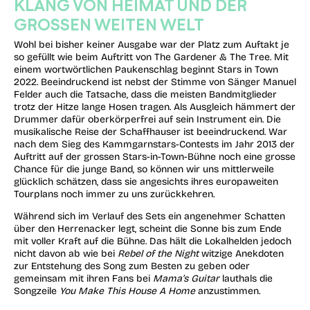
KLANG VON HEIMAT UND DER
GROSSEN WEITEN WELT
Wohl bei bisher keiner Ausgabe war der Platz zum Auftakt je
so gefüllt wie beim Auftritt von The Gardener & The Tree. Mit
einem wortwörtlichen Paukenschlag beginnt Stars in Town
2022. Beeindruckend ist nebst der Stimme von Sänger Manuel
Felder auch die Tatsache, dass die meisten Bandmitglieder
trotz der Hitze lange Hosen tragen. Als Ausgleich hämmert der
Drummer dafür oberkörperfrei auf sein Instrument ein. Die
musikalische Reise der Schaffhauser ist beeindruckend. War
nach dem Sieg des Kammgarnstars-Contests im Jahr 2013 der
Auftritt auf der grossen Stars-in-Town-Bühne noch eine grosse
Chance für die junge Band, so können wir uns mittlerweile
glücklich schätzen, dass sie angesichts ihres europaweiten
Tourplans noch immer zu uns zurückkehren.
Während sich im Verlauf des Sets ein angenehmer Schatten
über den Herrenacker legt, scheint die Sonne bis zum Ende
mit voller Kraft auf die Bühne. Das hält die Lokalhelden jedoch
nicht davon ab wie bei
Rebel of the Night
witzige Anekdoten
zur Entstehung des Song zum Besten zu geben oder
gemeinsam mit ihren Fans bei
Mama’s Guitar
lauthals die
Songzeile
You Make This House A Home
anzustimmen.