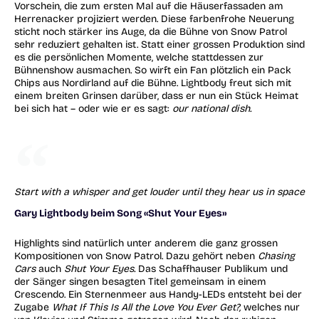
Vorschein, die zum ersten Mal auf die Häuserfassaden am
Herrenacker projiziert werden. Diese farbenfrohe Neuerung
sticht noch stärker ins Auge, da die Bühne von Snow Patrol
sehr reduziert gehalten ist. Statt einer grossen Produktion sind
es die persönlichen Momente, welche stattdessen zur
Bühnenshow ausmachen. So wirft ein Fan plötzlich ein Pack
Chips aus Nordirland auf die Bühne. Lightbody freut sich mit
einem breiten Grinsen darüber, dass er nun ein Stück Heimat
bei sich hat – oder wie er es sagt:
our national dish.
Start with a whisper and get louder until they hear us in space
Gary Lightbody beim Song «Shut Your Eyes»
Highlights sind natürlich unter anderem die ganz grossen
Kompositionen von Snow Patrol. Dazu gehört neben
Chasing
Cars
auch
Shut Your Eyes.
Das Schaffhauser Publikum und
der Sänger singen besagten Titel gemeinsam in einem
Crescendo. Ein Sternenmeer aus Handy-LEDs entsteht bei der
Zugabe
What If This Is All the Love You Ever Get?,
welches nur