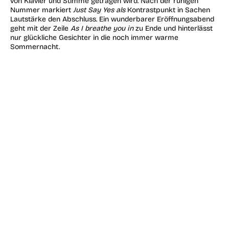
von Klavier und Stimme getragen wird. Nach der ruhigen
Nummer markiert
Just Say Yes als
Kontrastpunkt in Sachen
Lautstärke den Abschluss. Ein wunderbarer Eröffnungsabend
geht mit der Zeile
As I breathe you in
zu Ende und hinterlässt
nur glückliche Gesichter in die noch immer warme
Sommernacht.