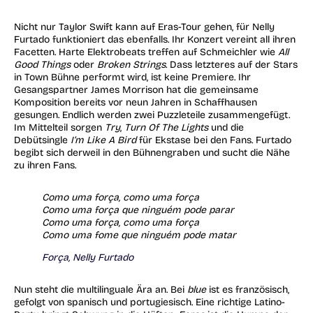
Nicht nur Taylor Swift kann auf Eras-Tour gehen, für Nelly
Furtado funktioniert das ebenfalls. Ihr Konzert vereint all ihren
Facetten. Harte Elektrobeats treffen auf Schmeichler wie
All
Good Things
oder
Broken Strings
. Dass letzteres auf der Stars
in Town Bühne performt wird, ist keine Premiere. Ihr
Gesangspartner James Morrison hat die gemeinsame
Komposition bereits vor neun Jahren in Schaffhausen
gesungen. Endlich werden zwei Puzzleteile zusammengefügt.
Im Mittelteil sorgen
Try
,
Turn Of The Lights
und die
Debütsingle
I’m Like A Bird
für Ekstase bei den Fans. Furtado
begibt sich derweil in den Bühnengraben und sucht die Nähe
zu ihren Fans.
Como uma força, como uma força
Como uma força que ninguém pode parar
Como uma força, como uma força
Como uma fome que ninguém pode matar
Força, Nelly Furtado
Nun steht die multilinguale Ära an. Bei
blue
ist es französisch,
gefolgt von spanisch und portugiesisch. Eine richtige Latino-