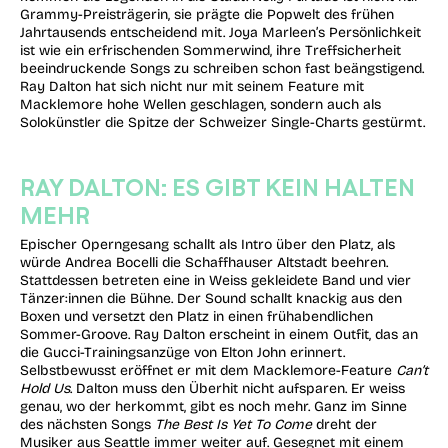
Grammy-Preisträgerin, sie prägte die Popwelt des frühen
Jahrtausends entscheidend mit. Joya Marleen’s Persönlichkeit
ist wie ein erfrischenden Sommerwind, ihre Treffsicherheit
beeindruckende Songs zu schreiben schon fast beängstigend.
Ray Dalton hat sich nicht nur mit seinem Feature mit
Macklemore hohe Wellen geschlagen, sondern auch als
Solokünstler die Spitze der Schweizer Single-Charts gestürmt.
RAY DALTON: ES GIBT KEIN HALTEN
MEHR
Epischer Operngesang schallt als Intro über den Platz, als
würde Andrea Bocelli die Schaffhauser Altstadt beehren.
Stattdessen betreten eine in Weiss gekleidete Band und vier
Tänzer:innen die Bühne. Der Sound schallt knackig aus den
Boxen und versetzt den Platz in einen frühabendlichen
Sommer-Groove. Ray Dalton erscheint in einem Outfit, das an
die Gucci-Trainingsanzüge von Elton John erinnert.
Selbstbewusst eröffnet er mit dem Macklemore-Feature
Can’t
Hold Us
. Dalton muss den Überhit nicht aufsparen. Er weiss
genau, wo der herkommt, gibt es noch mehr. Ganz im Sinne
des nächsten Songs
The Best Is Yet To Come
dreht der
Musiker aus Seattle immer weiter auf. Gesegnet mit einem