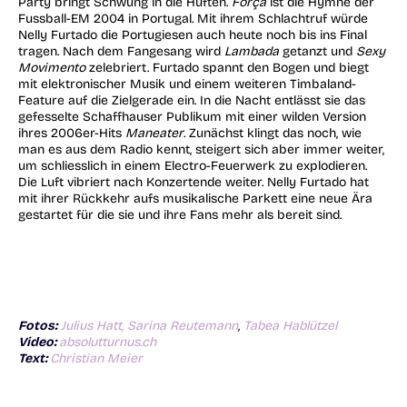
Party bringt Schwung in die Hüften.
Força
ist die Hymne der
Fussball-EM 2004 in Portugal. Mit ihrem Schlachtruf würde
Nelly Furtado die Portugiesen auch heute noch bis ins Final
tragen. Nach dem Fangesang wird
Lambada
getanzt und
Sexy
Movimento
zelebriert. Furtado spannt den Bogen und biegt
mit elektronischer Musik und einem weiteren Timbaland-
Feature auf die Zielgerade ein. In die Nacht entlässt sie das
gefesselte Schaffhauser Publikum mit einer wilden Version
ihres 2006er-Hits
Maneater
. Zunächst klingt das noch, wie
man es aus dem Radio kennt, steigert sich aber immer weiter,
um schliesslich in einem Electro-Feuerwerk zu explodieren.
Die Luft vibriert nach Konzertende weiter. Nelly Furtado hat
mit ihrer Rückkehr aufs musikalische Parkett eine neue Ära
gestartet für die sie und ihre Fans mehr als bereit sind.
Fotos:
Julius Hatt,
Sarina Reutemann
,
Tabea Hablützel
Video:
absolutturnus.ch
Text:
Christian Meier