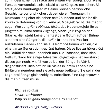
zumindest scheint es nach den ersten vier Songs. Doch Nelly
Furtado verwandelt sich, sobald sie anfängt zu sprechen. Sie
stellt jedes Bandmitglied mit einer kleinen persönliche
Geschichte vor und kichert dabei wie ein Teenager. Ihr
Drummer begleitet sie schon seit 25 Jahren und hat ihr die
korrekte Betonung von
ich liebe dich
beigebracht. Sie macht
sogar Werbung für
robinson kirby
, das Nebenprojekt ihres
jüngsten musikalischen Zugangs, Madelyn Kirby an der
Gitarre. Hier steht keine unantastbare Göttin auf der Bühne,
sondern eine Sängerin, die dafür brennt ihre Passion
auszuleben. Dabei kann sie aus Kompositionen wählen, die
eine ganze Generation geprägt haben. Diese live zu hören, löst
ein Gefühl der Verbundenheit aus. Die Tatsache, dass sich
Nelly Furtado für einige Jahre zurückgezogen hat, verstärkt
dieses gar noch. Mit 43 wurde bei der Sängerin ADHS
diagnostiziert. Dies hat ihr für vieles in ihrem Leben eine
Erklärung gegeben und sie aufs neue beflügelt. Sie sei in der
Lage drei Songs gleichzeitig zu schreiben. Eine Superpower,
die man nutzen muss.
Flames to dust
Lovers to friends
Why do all good things come to an end?
All Good Things, Nelly Furtado