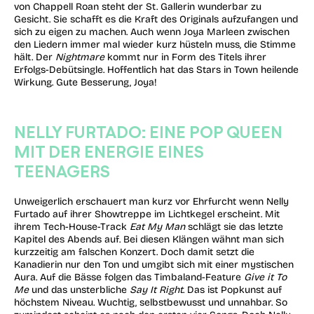
von Chappell Roan steht der St. Gallerin wunderbar zu
Gesicht. Sie schafft es die Kraft des Originals aufzufangen und
sich zu eigen zu machen. Auch wenn Joya Marleen zwischen
den Liedern immer mal wieder kurz hüsteln muss, die Stimme
hält. Der
Nightmare
kommt nur in Form des Titels ihrer
Erfolgs-Debütsingle. Hoffentlich hat das Stars in Town heilende
Wirkung. Gute Besserung, Joya!
NELLY FURTADO: EINE POP QUEEN
MIT DER ENERGIE EINES
TEENAGERS
Unweigerlich erschauert man kurz vor Ehrfurcht wenn Nelly
Furtado auf ihrer Showtreppe im Lichtkegel erscheint. Mit
ihrem Tech-House-Track
Eat My Man
schlägt sie das letzte
Kapitel des Abends auf. Bei diesen Klängen wähnt man sich
kurzzeitig am falschen Konzert. Doch damit setzt die
Kanadierin nur den Ton und umgibt sich mit einer mystischen
Aura. Auf die Bässe folgen das Timbaland-Feature
Give it To
Me
und das unsterbliche
Say It Right
. Das ist Popkunst auf
höchstem Niveau. Wuchtig, selbstbewusst und unnahbar. So