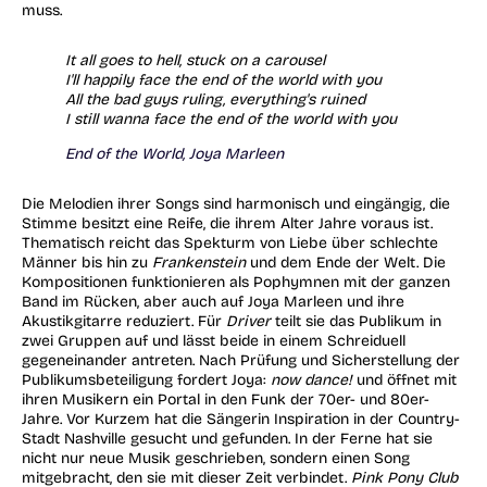
muss.
It all goes to hell, stuck on a carousel
I'll happily face the end of the world with you
All the bad guys ruling, everything's ruined
I still wanna face the end of the world with you
End of the World, Joya Marleen
Die Melodien ihrer Songs sind harmonisch und eingängig, die
Stimme besitzt eine Reife, die ihrem Alter Jahre voraus ist.
Thematisch reicht das Spekturm von Liebe über schlechte
Männer bis hin zu
Frankenstein
und dem Ende der Welt. Die
Kompositionen funktionieren als Pophymnen mit der ganzen
Band im Rücken, aber auch auf Joya Marleen und ihre
Akustikgitarre reduziert. Für
Driver
teilt sie das Publikum in
zwei Gruppen auf und lässt beide in einem Schreiduell
gegeneinander antreten. Nach Prüfung und Sicherstellung der
Publikumsbeteiligung fordert Joya:
now dance!
und öffnet mit
ihren Musikern ein Portal in den Funk der 70er- und 80er-
Jahre. Vor Kurzem hat die Sängerin Inspiration in der Country-
Stadt Nashville gesucht und gefunden. In der Ferne hat sie
nicht nur neue Musik geschrieben, sondern einen Song
mitgebracht, den sie mit dieser Zeit verbindet.
Pink Pony Club