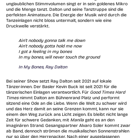
unglaublichen Stimmvolumen singt er in sein goldenes Mikro
und die Menge tanzt. Dalton und seine Tanztruppe sind die
perfekten Animateure. Die Energie der Musik wird durch die
Tanzeinlagen nicht bloss untermalt, sondern wie eine
Druckwelle verstärkt.
Ain't nobody gonna talk me down
Ain't nobody gotta hold me now
I got a feeling in my bones
In my bones, will never touch the ground
In My Bones, Ray Dalton
Bei seiner Show setzt Ray Dalton seit 2021 auf lokale
Tänzer:innen. Der Basler Kevin Buck ist seit 2021 für die
tänzerischen Einlagen verantwortlich. Für
Good Times Hard
Times
nimmt Dalton am Bühnenrand Platz und performt
sitzend eine Ode an die Liebe. Wenn die Welt zu schwer wird
und das Herz damit an seine Grenzen kommt, kann nur sie
einem den Weg zurück ans Licht zeigen. Es bleibt nicht lange
Zeit für schwere Gedanken, mit
Manila
geht es an den
imaginären Strand. Gesangspartner Alvaro Soler kommt zwar
ab Band, dennoch strömen die musikalischen Sonnenstrahlen
nur so über den Herrenacker. Nach einer ausgelassenen