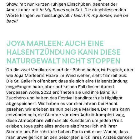
Show, mit nur kurzen ruhigen Einschüben, beendet der
Amerikaner mit
In My Bones
sein Set. Die abschliessenden
Worte klingen verheissungsvoll:
I feel it in my Bones, weil be
back!
JOYA MARLEEN: AUCH EINE
HALSENTZÜNDUNG KANN DIESE
NATURGEWALT NICHT STOPPEN
Ob die zwei Ventilatoren auf der Bühne helfen, ist fraglich, aber
wie Joya Marleen’s Haare im Wind wehen, sieht filmreif aus.
Die St. Gallerin offenbart, dass sie sich eine Halsentzündung
eingefangen habe, aber auf keinen Fall diesen Abend
verpassen wolle. 2023 eröffneten sie und ihre Band für
Zucchero und haben das Festival bandintern als Highlight
abgespeichert. Wir haben es vor drei Jahren bei Hecht
gesehen, wir erleben es nun bei Joya Marleen. Der Hals kann
entzündet sein, die Stimme vor dem Auftritt komplett weg,
diese Atmosphäre will man als Künstler:in um jeden Preis
erleben. Joya geht alles andere als zimperlich mit ihrer
Stimme um. Sie röhrt die hohen Parts mit einer Wucht, dass
man unweigerlich an den besorgten Blick ihres Arztes denken