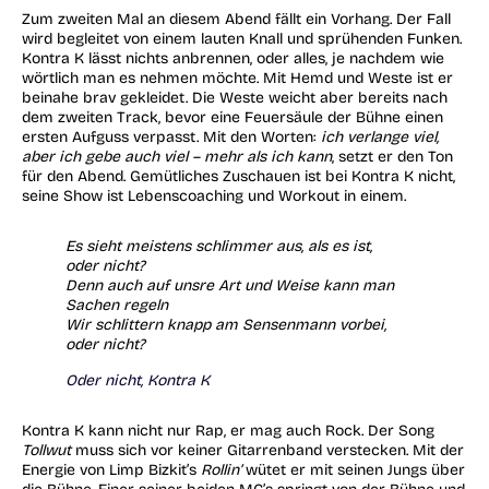
Zum zweiten Mal an diesem Abend fällt ein Vorhang. Der Fall
wird begleitet von einem lauten Knall und sprühenden Funken.
Kontra K lässt nichts anbrennen, oder alles, je nachdem wie
wörtlich man es nehmen möchte. Mit Hemd und Weste ist er
beinahe brav gekleidet. Die Weste weicht aber bereits nach
dem zweiten Track, bevor eine Feuersäule der Bühne einen
ersten Aufguss verpasst. Mit den Worten:
ich verlange viel,
aber ich gebe auch viel – mehr als ich kann
, setzt er den Ton
für den Abend. Gemütliches Zuschauen ist bei Kontra K nicht,
seine Show ist Lebenscoaching und Workout in einem.
Es sieht meistens schlimmer aus, als es ist,
oder nicht?
Denn auch auf unsre Art und Weise kann man
Sachen regeln
Wir schlittern knapp am Sensenmann vorbei,
oder nicht?
Oder nicht, Kontra K
Kontra K kann nicht nur Rap, er mag auch Rock. Der Song
Tollwut
muss sich vor keiner Gitarrenband verstecken. Mit der
Energie von Limp Bizkit’s
Rollin’
wütet er mit seinen Jungs über