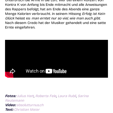
Unterbruch die Arme in die Luft. Wer bei einem Konzert von
Kontra K von Anfang bis Ende mitmacht und alle Anweisungen
des Rappers befolgt, hat am Ende des Abends eine ganze
Menge Kalorien verbraucht. in seinem Hitsong
Erfolg ist Kein
Glück
heisst es:
man erntet nur so viel, wie man auch gibt
.
Nach diesem Credo hat der Musiker gehandelt und eine satte
Ernte eingefahren.
Fotos:
Julius Hatt
,
Roberta Fele
,
Laura Rubli
,
Sarina
Reutemann
Video:
absolutturnus.ch
Text:
Christian Meier