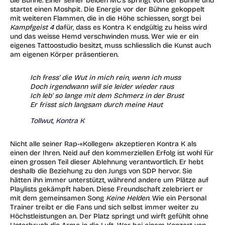
die Bühne. Einer seiner beiden MC’s springt von der Bühne und
startet einen Moshpit. Die Energie vor der Bühne gekoppelt
mit weiteren Flammen, die in die Höhe schiessen, sorgt bei
Kampfgeist 4
dafür, dass es Kontra K endgültig zu heiss wird
und das weisse Hemd verschwinden muss. Wer wie er ein
eigenes Tattoostudio besitzt, muss schliesslich die Kunst auch
am eigenen Körper präsentieren.
Ich fress' die Wut in mich rein, wenn ich muss
Doch irgendwann will sie leider wieder raus
Ich leb' so lange mit dem Schmerz in der Brust
Er frisst sich langsam durch meine Haut
Tollwut, Kontra K
Nicht alle seiner Rap-«Kollegen» akzeptieren Kontra K
als
einen der Ihren
. Neid auf den kommerziellen Erfolg ist wohl für
einen grossen Teil dieser Ablehnung verantwortlich. Er hebt
deshalb die Beziehung zu den Jungs von SDP hervor. Sie
hätten ihn immer unterstützt, während andere um Plätze auf
Playlists gekämpft haben. Diese Freundschaft zelebriert er
mit dem gemeinsamen Song
Keine Helden
. Wie ein Personal
Trainer treibt er die Fans und sich selbst immer weiter zu
Höchstleistungen an. Der Platz springt und wirft gefühlt ohne