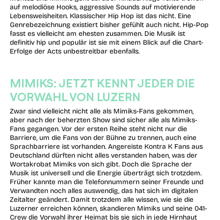
auf melodiöse Hooks, aggressive Sounds auf motivierende
Lebensweisheiten. Klassischer Hip Hop ist das nicht. Eine
Genrebezeichnung existiert bisher gefühlt auch nicht. Hip-Pop
fasst es vielleicht am ehesten zusammen. Die Musik ist
definitiv hip und populär ist sie mit einem Blick auf die Chart-
Erfolge der Acts unbestreitbar ebenfalls.
MIMIKS: JETZT KENNT JEDER DIE
VORWAHL VON LUZERN
Zwar sind vielleicht nicht alle als Mimiks-Fans gekommen,
aber nach der beherzten Show sind sicher alle als Mimiks-
Fans gegangen. Vor der ersten Reihe steht nicht nur die
Barriere, um die Fans von der Bühne zu trennen, auch eine
Sprachbarriere ist vorhanden. Angereiste Kontra K Fans aus
Deutschland dürften nicht alles verstanden haben, was der
Wortakrobat Mimiks
von sich gibt
. Doch die Sprache der
Musik ist universell und die Energie überträgt sich trotzdem.
Früher kannte man die Telefonnummern seiner Freunde und
Verwandten noch alles auswendig, das hat sich im digitalen
Zeitalter geändert. Damit trotzdem alle wissen, wie sie die
Luzerner erreichen können, skandieren Mimiks und seine 041-
Crew die Vorwahl ihrer Heimat bis sie sich in jede Hirnhaut