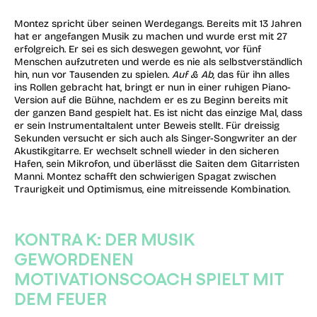
Montez spricht über seinen Werdegangs. Bereits mit 13 Jahren
hat er angefangen Musik zu machen und wurde erst mit 27
erfolgreich. Er sei es sich deswegen gewohnt, vor fünf
Menschen aufzutreten und werde es nie als selbstverständlich
hin, nun vor Tausenden zu spielen.
Auf & Ab
, das für ihn alles
ins Rollen gebracht hat, bringt er nun in einer ruhigen Piano-
Version auf die Bühne, nachdem er es zu Beginn bereits mit
der ganzen Band gespielt hat. Es ist nicht das einzige Mal, dass
er sein Instrumentaltalent unter Beweis stellt. Für dreissig
Sekunden versucht er sich auch als Singer-Songwriter an der
Akustikgitarre. Er wechselt schnell wieder in den sicheren
Hafen, sein Mikrofon, und überlässt die Saiten dem Gitarristen
Manni. Montez schafft den schwierigen Spagat zwischen
Traurigkeit und Optimismus, eine mitreissende Kombination.
KONTRA K: DER MUSIK
GEWORDENEN
MOTIVATIONSCOACH SPIELT MIT
DEM FEUER