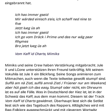
eingebrannt hat.
Ich has immer gseid
Mir wärded einisch s′eis, ich schaff ned nine to
five
Jetzt lueg üs ah
Ich has immer gseid
Ich go vom Dräck i Prime und das nur wäg paar
Rhymes
Bro jetzt lueg üs ah
Vom Kaff id Charts, Mimiks
Mimiks und seine Crew haben Verstärkung mitgebracht. Jule
X und LCone unterstützen ihren Freund tatkräftig. Mit seinem
Vokuhila ist Jule X ein Blickfang. Seine Songs animieren zum
Mitmachen, auch wenn die Texte teilweise gewollt stumpf sind.
Suffä am nä Zisti, suffä amnä Zisti / Früener nur am Weekend,
aber hüt gseh ich das easy.
Stumpf oder nicht, ein Ohrwurm
ist es auf alle Fälle. Was in Deutschland der Kiez ist, ist in der
Schweiz das Kaff, aus dem man kommt. Diesem ist der Track
Vom
Kaff Id Charts
gewidmet. Überhaupt liest sich die Setlist
liest sich wie das Tagebuch des Rappers. Alltägliches wird mit
Rap-Folklore ausgeschmückt und mit cleverem Wortwitz