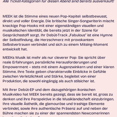
Alle Ticket-Kategorien für diesen Abend sind bereits ausverkauft!
MEEK ist die Stimme eines neuen Pop-Kapitel: selbstbewusst,
direkt und voller Energie. Die britische Singer-Songwriterin mischt
knackige Pop-Hooks mit einer eigenständigen visuellen und
musikalischen Identität, die bereits jetzt in der Szene für
Gesprächsstoff sorgt. Ihr Debüt-Track „Fabulous“ ist eine Hymne
der Selbstfindung, die Herzschmerz mit provokantem
Selbstvertrauen verbindet und sich zu einem Mitsing-Moment
entwickelt hat.
MEEKs Musik ist mehr als nur cleverer Pop: Sie spricht über
reale Erfahrungen, persönliche Herausforderungen und
Empowerment – stets mit einem Augenzwinkern und einer klaren
Stimme. Ihre Texte geben charaktervolle Einblicke in Gefühle
zwischen Verletzlichkeit und Stärke, begleitet von einer
Produktion, die sowohl eingängig als auch stilsicher ist.
Mit ihrer Debüt-EP und dem dazugehörigen ikonischen
Musikvideo hat MEEK bereits gezeigt, dass sie bereit ist, gross zu
denken und ihre Perspektive in die Musiklandschaft einzubringen.
Ihre visuelle Ästhetik, die glamouröse und trashige Elemente
verbindet, sowie ihre authentische Präsenz auf und neben der
Bühne machen sie zu einer der spannendsten Newcomerinnen