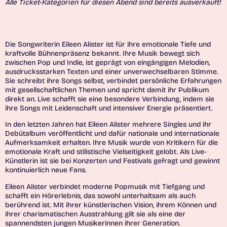
Alle Ticket-Kategorien für diesen Abend sind bereits ausverkauft!
Die Songwriterin Eileen Alister ist für ihre emotionale Tiefe und
kraftvolle Bühnenpräsenz bekannt. Ihre Musik bewegt sich
zwischen Pop und Indie, ist geprägt von eingängigen Melodien,
ausdrucksstarken Texten und einer unverwechselbaren Stimme.
Sie schreibt ihre Songs selbst, verbindet persönliche Erfahrungen
mit gesellschaftlichen Themen und spricht damit ihr Publikum
direkt an. Live schafft sie eine besondere Verbindung, indem sie
ihre Songs mit Leidenschaft und intensiver Energie präsentiert.
In den letzten Jahren hat Eileen Alister mehrere Singles und ihr
Debütalbum veröffentlicht und dafür nationale und internationale
Aufmerksamkeit erhalten. Ihre Musik wurde von Kritikern für die
emotionale Kraft und stilistische Vielseitigkeit gelobt. Als Live-
Künstlerin ist sie bei Konzerten und Festivals gefragt und gewinnt
kontinuierlich neue Fans.
Eileen Alister verbindet moderne Popmusik mit Tiefgang und
schafft ein Hörerlebnis, das sowohl unterhaltsam als auch
berührend ist. Mit ihrer künstlerischen Vision, ihrem Können und
ihrer charismatischen Ausstrahlung gilt sie als eine der
spannendsten jungen Musikerinnen ihrer Generation.